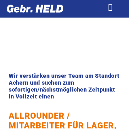
Zum
Inhalt
Toggl
springen
Navig
UNTERNEHMEN
OFFENE STELLEN
Ausbildung zum Zerspannungsmechaniker – TUT
Technischer Mitarbeiter für Lager, Verkauf &
Schlauchfertigung – OG
Aushilfe Produktion & Lager – TUT
Wir verstärken unser Team am Standort
Achern und suchen zum
CNC-Fräser
sofortigen/nächstmöglichen Zeitpunkt
CNC-Dreher
in Vollzeit einen
Technischer Mitarbeiter im Vertriebsinnendienst
ALLROUNDER /
Technischer Mitarbeiter für Lager, Verkauf &
Schlauchfertigung – GP
MITARBEITER FÜR LAGER,