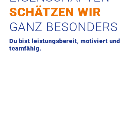
SCHÄTZEN WIR
GANZ BESONDERS
Du bist leistungsbereit, motiviert und
teamfähig.
JETZT BEWERBEN!
SCHNELL UND EINFACH.
Wenn du überzeugt bist, diesen Aufgaben gerecht zu
werden und auf der Suche nach einer neuen
Herausforderung bist, dann freuen wir uns über eine
aussagekräftige Bewerbung deiner Wahl: