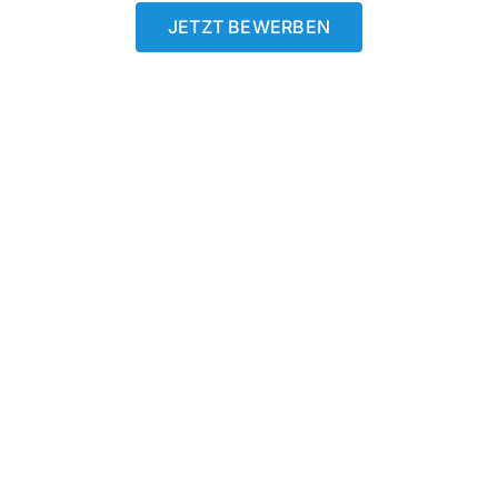
JETZT BEWERBEN
Gebr. Held Hydraulik
Technischer Großhandel GmbH
Weilatten 8, 78532 Tuttlingen
Telefon: +49 (0) 7462 94 57 0
Telefax: +49 (0) 7462 94 57 50
E-Mail:
personal@held-hydraulik.de